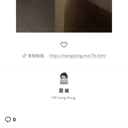
https://liangdong.me/78.html
复制链接。
梁 栋
I'M Liang Dong.
0